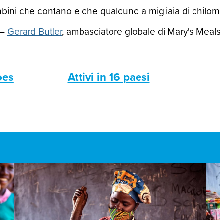
ini che contano e che qualcuno a migliaia di chilomet
—
Gerard Butler
, ambasciatore globale di Mary's Meal
oes
Attivi in 16 paesi