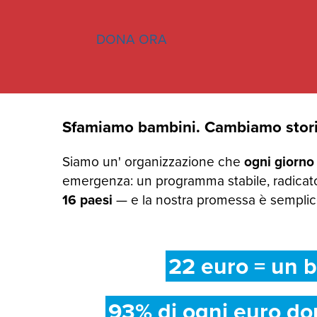
DONA ORA
Sfamiamo bambini. Cambiamo stori
Siamo un' organizzazione che
ogni giorno
emergenza: un programma stabile, radicato
16 paesi
— e la nostra promessa è semplice:
22 euro = un b
93% di ogni euro do