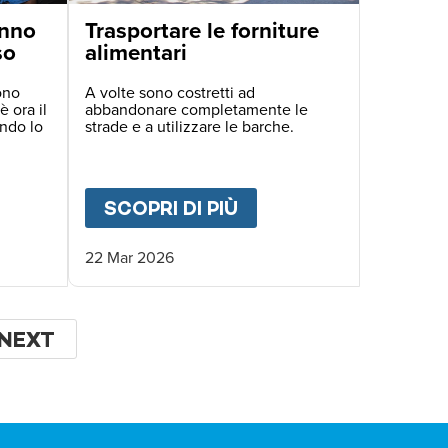
anno
Trasportare le forniture
so
alimentari
ono
A volte sono costretti ad
è ora il
abbandonare completamente le
ando lo
strade e a utilizzare le barche.
E DI OGGI
ONDATORE.
UT
I BAMBINI DI HAITI HANNO BISOGNO DI NOI
SCOPRI DI PIÙ
ABOUT
TRASPORTARE
22 Mar 2026
NA
PAGINA
NEXT
SUCCESSIVA