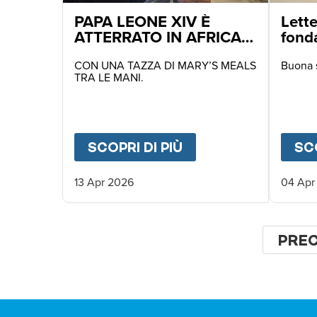
PAPA LEONE XIV È
Lette
ATTERRATO IN AFRICA
fond
NELLE PRIME ORE DI
OGGI
CON UNA TAZZA DI MARY’S MEALS
Buona 
TRA LE MANI.
SCOPRI DI PIÙ
ABOUT
PAPA LEONE
SCO
13 Apr 2026
04 Apr
Pagina
PAG
PRE
PRE