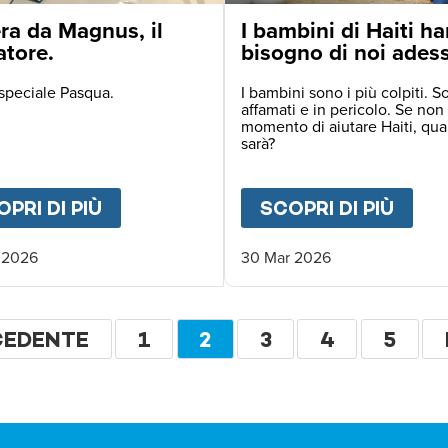
ra da Magnus, il
I bambini di Haiti h
atore.
bisogno di noi ades
speciale Pasqua.
I bambini sono i più colpiti. S
affamati e in pericolo. Se non 
momento di aiutare Haiti, qu
sarà?
 XIV È ATTERRATO IN AFRICA NELLE PRIME OR
PRI DI PIÙ
ABOUT
LETTERA DA MAGNUS, IL F
SCOPRI DI PIÙ
ABO
 2026
30 Mar 2026
zione
INA
CEDENTE
PAGINA
1
PAGINA
2
PAGINA
3
PAGINA
4
PAGI
5
CEDENTE
ATTUALE