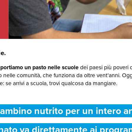
e.
 portiamo un pasto nelle scuole
dei paesi più poveri 
 nelle comunità, che funziona da oltre vent'anni. Og
 se arrivi a scuola, trovi qualcosa da mangiare.
ambino nutrito per un intero a
nato va direttamente ai progra