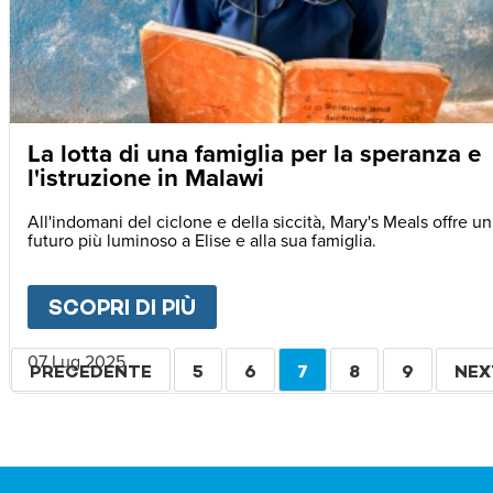
La lotta di una famiglia per la speranza e
l'istruzione in Malawi
All'indomani del ciclone e della siccità, Mary's Meals offre un
futuro più luminoso a Elise e alla sua famiglia.
SCOPRI DI PIÙ
ABOUT
LA LOTTA DI UNA F
Paginazione
07 Lug 2025
PAGINA
PRECEDENTE
PAGINA
5
PAGINA
6
PAGINA
7
PAGINA
8
PAGINA
9
PAG
NEX
PRECEDENTE
ATTUALE
SUC