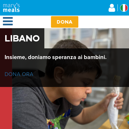
Mary's Meals
Salta
al
contenuto
Open Menu
principale
DONA
LIBANO
Insieme, doniamo speranza ai bambini.
DONA ORA