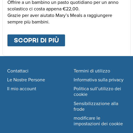
Offrire a un bambino un pasto quotidiano per un anno
scolastico ci costa appena €22,00.
Grazie per aver aiutato Mary’s Meals a raggiungere
sempre più bambini.
SCOPRI DI PIÙ
ABOUT
ALTRE MODALI
Footer navigation
Contattaci
Termini di utilizzo
Le Nostre Persone
Informativa sulla privacy
Il mio account
Politica sull’utilizzo dei
cookie
Sensibilizzazione alla
frode
modificare le
impostazioni dei cookie