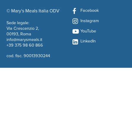
Facebook
© Mary's Meals Italia ODV
company information
Instagram
Sede legale:
Via Crescenzio 2,
YouTube
00193, Roma
info@marysmeals.it
LinkedIn
+39 375 98 60 866
cod. fisc. 90013930244