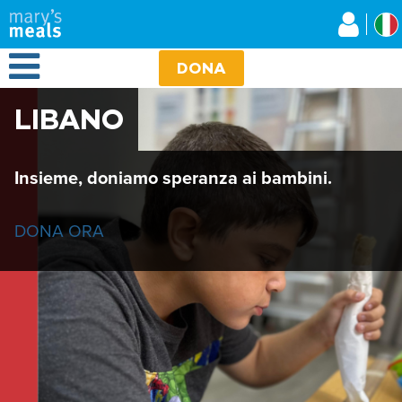
Mary's Meals
Salta
al
contenuto
Open Menu
principale
DONA
LIBANO
Insieme, doniamo speranza ai bambini.
DONA ORA