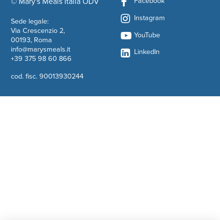
Facebook
© Mary's Meals Italia ODV
company information
Instagram
Sede legale:
Via Crescenzio 2,
YouTube
00193, Roma
info@marysmeals.it
LinkedIn
+39 375 98 60 866
cod. fisc. 90013930244