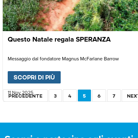
Questo Natale regala SPERANZA
Messaggio dal fondatore Magnus McFarlane Barrow
SCOPRI DI PIÙ
ABOUT
QUESTO NATALE R
Paginazione
11 Nov 2025
PAGINA
PRECEDENTE
PAGINA
3
PAGINA
4
PAGINA
5
PAGINA
6
PAGINA
7
PAG
NEX
PRECEDENTE
ATTUALE
SUC