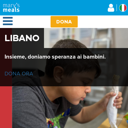
Mary's Meals
Salta
al
contenuto
Open Menu
principale
DONA
LIBANO
Insieme, doniamo speranza ai bambini.
DONA ORA