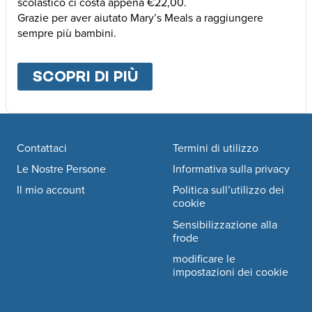
scolastico ci costa appena €22,00.
Grazie per aver aiutato Mary’s Meals a raggiungere
sempre più bambini.
SCOPRI DI PIÙ
ABOUT
ALTRE MODALI
Footer navigation
Contattaci
Termini di utilizzo
Le Nostre Persone
Informativa sulla privacy
Il mio account
Politica sull’utilizzo dei
cookie
Sensibilizzazione alla
frode
modificare le
impostazioni dei cookie