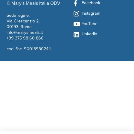
Facebook
© Mary's Meals Italia ODV
company information
Instagram
Sede legale:
Via Crescenzio 2,
YouTube
00193, Roma
info@marysmeals.it
LinkedIn
+39 375 98 60 866
cod. fisc. 90013930244