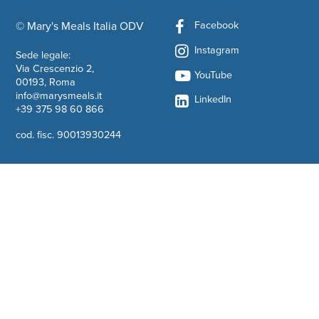
Facebook
© Mary's Meals Italia ODV
company information
Instagram
Sede legale:
Via Crescenzio 2,
YouTube
00193, Roma
info@marysmeals.it
LinkedIn
+39 375 98 60 866
cod. fisc. 90013930244