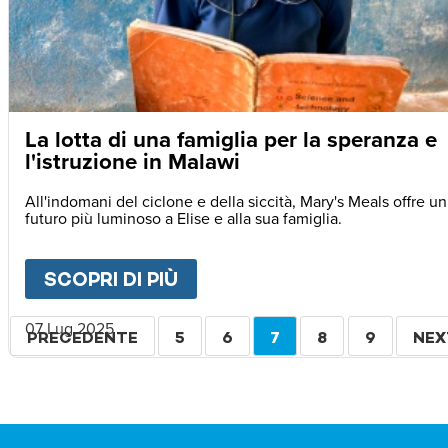
La lotta di una famiglia per la speranza e
l'istruzione in Malawi
All'indomani del ciclone e della siccità, Mary's Meals offre un
futuro più luminoso a Elise e alla sua famiglia.
SCOPRI DI PIÙ
ABOUT
LA LOTTA DI UNA F
Paginazione
07 Lug 2025
PAGINA
PRECEDENTE
PAGINA
5
PAGINA
6
PAGINA
7
PAGINA
8
PAGINA
9
PAG
NEX
PRECEDENTE
ATTUALE
SUC