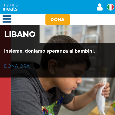
Mary's Meals
Salta
al
contenuto
Open Menu
principale
DONA
LIBANO
Insieme, doniamo speranza ai bambini.
DONA ORA