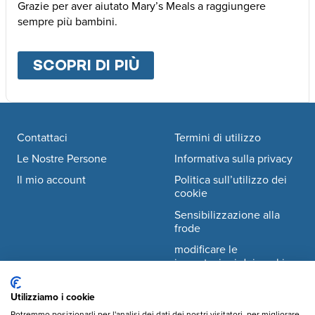
Grazie per aver aiutato Mary’s Meals a raggiungere
sempre più bambini.
SCOPRI DI PIÙ
ABOUT
ALTRE MODALI
Footer navigation
Contattaci
Termini di utilizzo
Le Nostre Persone
Informativa sulla privacy
Il mio account
Politica sull’utilizzo dei
cookie
Sensibilizzazione alla
frode
modificare le
impostazioni dei cookie
Utilizziamo i cookie
Facebook
© Mary's Meals Italia ODV
company information
Potremmo posizionarli per l'analisi dei dati dei nostri visitatori, per migliorare