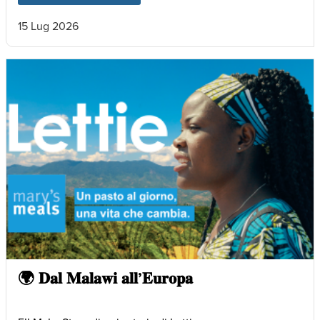
15 Lug 2026
🌍 𝐃𝐚𝐥 𝐌𝐚𝐥𝐚𝐰𝐢 𝐚𝐥𝐥’𝐄𝐮𝐫𝐨𝐩𝐚