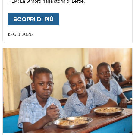
FILM: La Straordinaria storia di Lettie.
SCOPRI DI PIÙ
ABOUT
🌍 𝐃𝐚𝐥 𝐌𝐚𝐥𝐚𝐰𝐢 𝐚𝐥𝐥’𝐄𝐮𝐫𝐨
15 Giu 2026