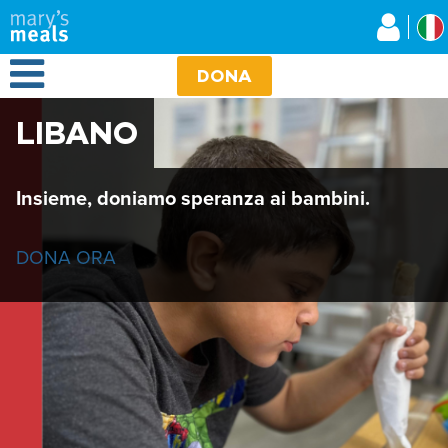
Mary's Meals
Salta
al
contenuto
Open Menu
principale
DONA
LIBANO
Insieme, doniamo speranza ai bambini.
DONA ORA