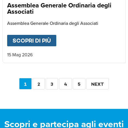
Assemblea Generale Ordinaria degli
Associati
Assemblea Generale Ordinaria degli Associati
SCOPRI DI PIÙ
ABOUT
ASSEMBLEA GENERA
15 Mag 2026
Paginazione
PAGINA
1
PAGINA
2
PAGINA
3
PAGINA
4
PAGINA
5
PAGINA
NEXT
ATTUALE
SUCCESSIVA
Scopri e partecipa agli eventi