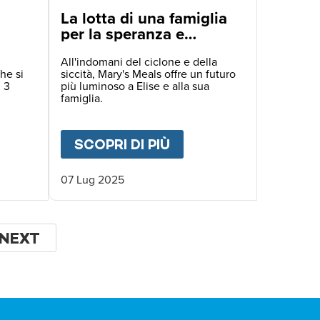
La lotta di una famiglia
per la speranza e
l'istruzione in Malawi
All'indomani del ciclone e della
he si
siccità, Mary's Meals offre un futuro
l 3
più luminoso a Elise e alla sua
famiglia.
IGLIE SULL'ORLO DEL BARATRO IN ZAMBIA
UT
GIUBILEO DEI GIOVANI
SCOPRI DI PIÙ
ABOUT
LA LOTTA DI 
07 Lug 2025
NA
PAGINA
NEXT
SUCCESSIVA