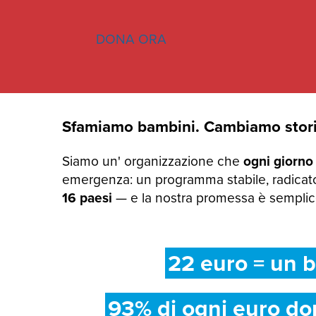
DONA ORA
Sfamiamo bambini. Cambiamo stori
Siamo un' organizzazione che
ogni giorno
emergenza: un programma stabile, radicato
16 paesi
— e la nostra promessa è semplice:
22 euro = un b
93% di ogni euro do