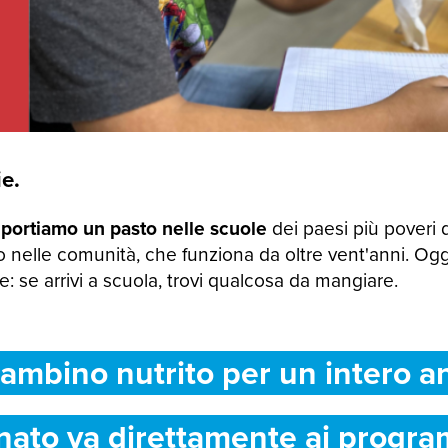
e.
 portiamo un pasto nelle scuole
dei paesi più poveri 
 nelle comunità, che funziona da oltre vent'anni. Og
 se arrivi a scuola, trovi qualcosa da mangiare.
ambino nutrito per un intero a
nato va direttamente ai progra