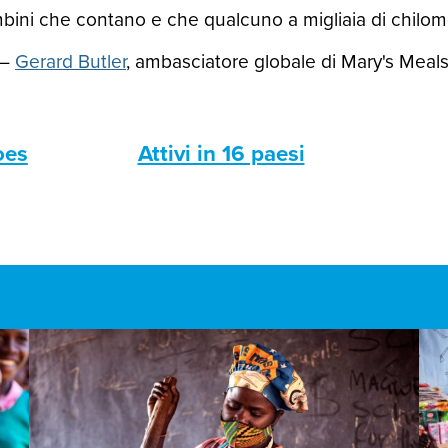
ini che contano e che qualcuno a migliaia di chilomet
—
Gerard Butler
, ambasciatore globale di Mary's Meal
oes
Attivi in 16 paesi