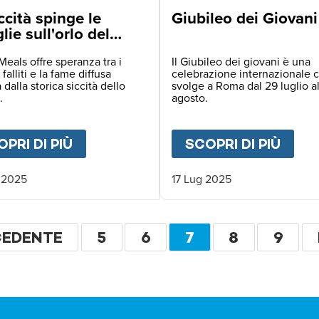
ccità spinge le
Giubileo dei Giovani
lie sull'orlo del
tro in Zambia
Meals offre speranza tra i
Il Giubileo dei giovani è una
 falliti e la fame diffusa
celebrazione internazionale c
 dalla storica siccità dello
svolge a Roma dal 29 luglio a
.
agosto.
ELLA SPERANZA - MISSIONE COMPIUTA
PRI DI PIÙ
ABOUT
LA SICCITÀ SPINGE LE FAM
SCOPRI DI PIÙ
ABO
 2025
17 Lug 2025
ione
NA
CEDENTE
PAGINA
5
PAGINA
6
PAGINA
7
PAGINA
8
PAGI
9
CEDENTE
ATTUALE