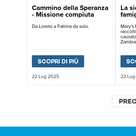
Cammino della Speranza
La si
- Missione compiuta
famig
bara
Da Loreto a Fatima da solo.
Mary's 
raccolti
causata
Zambia
SCOPRI DI PIÙ
ABOUT
CAMMINO D
SCO
22 Lug 2025
22 Lug
Paginaz
PAGI
PRE
PRE