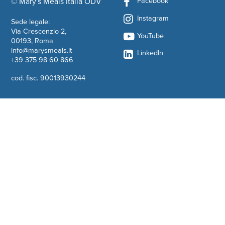
Facebook
© Mary's Meals Italia ODV
company information
Instagram
Sede legale:
Via Crescenzio 2,
YouTube
00193, Roma
info@marysmeals.it
LinkedIn
+39 375 98 60 866
cod. fisc. 90013930244