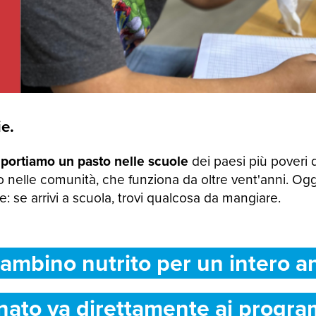
e.
 portiamo un pasto nelle scuole
dei paesi più poveri 
 nelle comunità, che funziona da oltre vent'anni. Og
 se arrivi a scuola, trovi qualcosa da mangiare.
ambino nutrito per un intero a
nato va direttamente ai progra