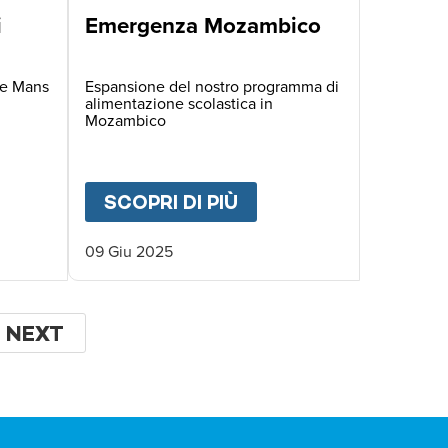
i
Emergenza Mozambico
Le Mans
Espansione del nostro programma di
alimentazione scolastica in
Mozambico
UT
UNA CORSA PER I PASTI SCOLASTICI
SCOPRI DI PIÙ
ABOUT
EMERGENZA 
09 Giu 2025
A
PAGINA
NEXT
SUCCESSIVA