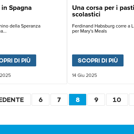
i in Spagna
Una corsa per i past
scolastici
mino della Speranza
Ferdinand Habsburg corre a 
a...
per Mary's Meals
R MARY'S MEALS
PRI DI PIÙ
ABOUT
LUIGI IN SPAGNA
SCOPRI DI PIÙ
ABO
 2025
14 Giu 2025
ione
NA
EDENTE
PAGINA
6
PAGINA
7
PAGINA
8
PAGINA
9
PAGIN
10
EDENTE
ATTUALE