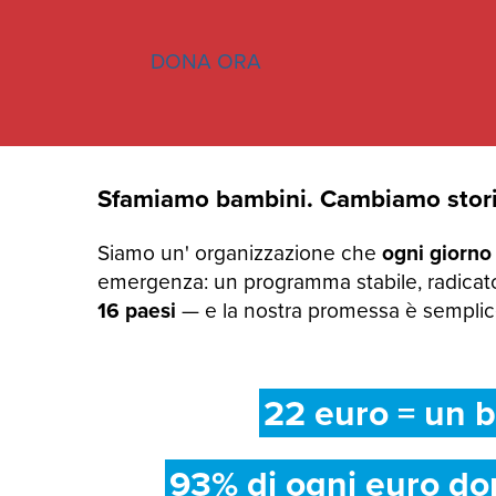
DONA ORA
Sfamiamo bambini. Cambiamo stori
Siamo un' organizzazione che
ogni giorno
emergenza: un programma stabile, radicato
16 paesi
— e la nostra promessa è semplice:
22 euro = un b
93% di ogni euro do