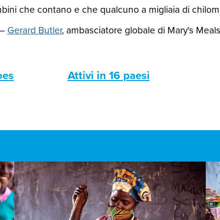
ini che contano e che qualcuno a migliaia di chilomet
—
Gerard Butler
, ambasciatore globale di Mary's Meal
oes
Attivi in 16 paesi