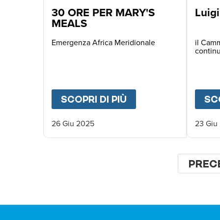
30 ORE PER MARY'S
Luig
MEALS
Emergenza Africa Meridionale
il Cam
continu
SCOPRI DI PIÙ
ABOUT
30 ORE PE
SCO
26 Giu 2025
23 Giu
Paginaz
PAGI
PREC
PREC