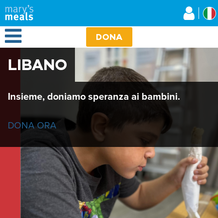
Mary's Meals
Salta
al
contenuto
Open Menu
principale
DONA
LIBANO
Insieme, doniamo speranza ai bambini.
DONA ORA