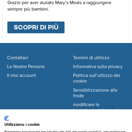
Grazie per aver aiutato Mary’s Meals a raggiungere
sempre più bambini.
SCOPRI DI PIÙ
ABOUT
ALTRE MODALI
Footer navigation
Contattaci
Termini di utilizzo
Le Nostre Persone
Informativa sulla privacy
Il mio account
Politica sull’utilizzo dei
cookie
Sensibilizzazione alla
frode
modificare le
impostazioni dei cookie
Utilizziamo i cookie
Facebook
© Mary's Meals Italia ODV
company information
Potremmo posizionarli per l'analisi dei dati dei nostri visitatori, per migliorare