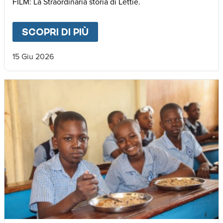
FILM: La Straordinaria storia di Lettie.
SCOPRI DI PIÙ
ABOUT
🌍 𝐃𝐚𝐥 𝐌𝐚𝐥𝐚𝐰𝐢 𝐚𝐥𝐥’𝐄𝐮𝐫𝐨
15 Giu 2026