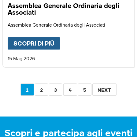
Assemblea Generale Ordinaria degli
Associati
Assemblea Generale Ordinaria degli Associati
SCOPRI DI PIÙ
ABOUT
ASSEMBLEA GENERA
15 Mag 2026
Paginazione
PAGINA
1
PAGINA
2
PAGINA
3
PAGINA
4
PAGINA
5
PAGINA
NEXT
ATTUALE
SUCCESSIVA
Scopri e partecipa agli eventi