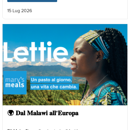
15 Lug 2026
🌍 𝐃𝐚𝐥 𝐌𝐚𝐥𝐚𝐰𝐢 𝐚𝐥𝐥’𝐄𝐮𝐫𝐨𝐩𝐚