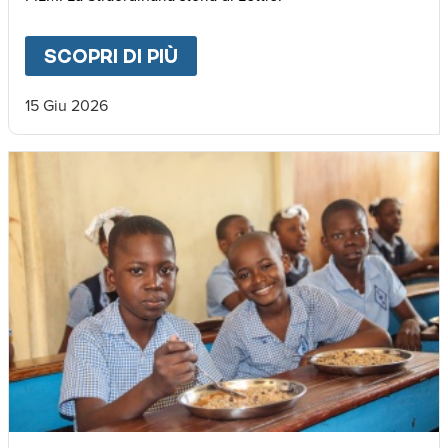
SCOPRI DI PIÙ
ABOUT
🌍 𝐃𝐚𝐥 𝐌𝐚𝐥𝐚𝐰𝐢 𝐚𝐥𝐥’𝐄𝐮𝐫𝐨
15 Giu 2026