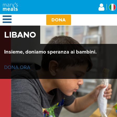
Mary's Meals
Salta
al
contenuto
Open Menu
principale
DONA
LIBANO
Insieme, doniamo speranza ai bambini.
DONA ORA