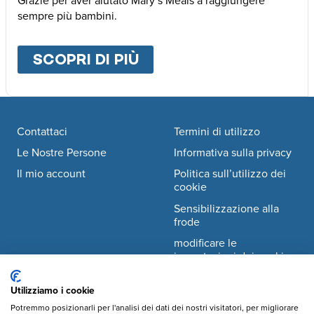
Grazie per aver aiutato Mary’s Meals a raggiungere
sempre più bambini.
SCOPRI DI PIÙ
ABOUT
ALTRE MODALI
Footer navigation
Contattaci
Termini di utilizzo
Le Nostre Persone
Informativa sulla privacy
Il mio account
Politica sull’utilizzo dei
cookie
Sensibilizzazione alla
frode
modificare le
impostazioni dei cookie
Utilizziamo i cookie
Facebook
© Mary's Meals Italia ODV
company information
Potremmo posizionarli per l'analisi dei dati dei nostri visitatori, per migliorare