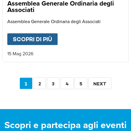
Assemblea Generale Ordinaria degli
Associati
Assemblea Generale Ordinaria degli Associati
SCOPRI DI PIÙ
ABOUT
ASSEMBLEA GENERA
15 Mag 2026
Paginazione
PAGINA
1
PAGINA
2
PAGINA
3
PAGINA
4
PAGINA
5
PAGINA
NEXT
ATTUALE
SUCCESSIVA
Scopri e partecipa agli eventi