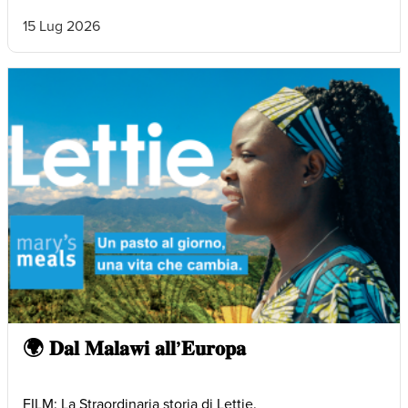
15 Lug 2026
🌍 𝐃𝐚𝐥 𝐌𝐚𝐥𝐚𝐰𝐢 𝐚𝐥𝐥’𝐄𝐮𝐫𝐨𝐩𝐚
FILM: La Straordinaria storia di Lettie.