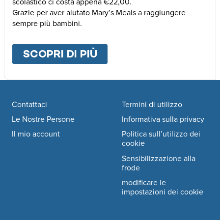
scolastico ci costa appena €22,00.
Grazie per aver aiutato Mary’s Meals a raggiungere
sempre più bambini.
SCOPRI DI PIÙ
ABOUT
ALTRE MODALI
Footer navigation
Contattaci
Termini di utilizzo
Le Nostre Persone
Informativa sulla privacy
Il mio account
Politica sull’utilizzo dei
cookie
Sensibilizzazione alla
frode
modificare le
impostazioni dei cookie