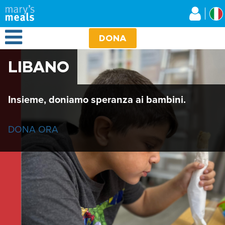
Mary's Meals
Salta
al
contenuto
Open Menu
principale
DONA
LIBANO
Insieme, doniamo speranza ai bambini.
DONA ORA