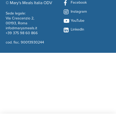
Facebook
© Mary's Meals Italia ODV
company information
Instagram
Sede legale:
Via Crescenzio 2,
YouTube
00193, Roma
info@marysmeals.it
LinkedIn
+39 375 98 60 866
cod. fisc. 90013930244