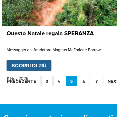
Questo Natale regala SPERANZA
Messaggio dal fondatore Magnus McFarlane Barrow
SCOPRI DI PIÙ
ABOUT
QUESTO NATALE R
Paginazione
11 Nov 2025
PAGINA
PRECEDENTE
PAGINA
3
PAGINA
4
PAGINA
5
PAGINA
6
PAGINA
7
PAG
NEX
PRECEDENTE
ATTUALE
SUC