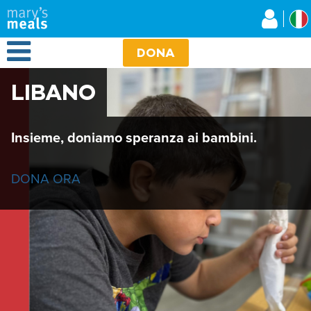
Mary's Meals
Salta
al
contenuto
Open Menu
principale
DONA
LIBANO
Insieme, doniamo speranza ai bambini.
DONA ORA