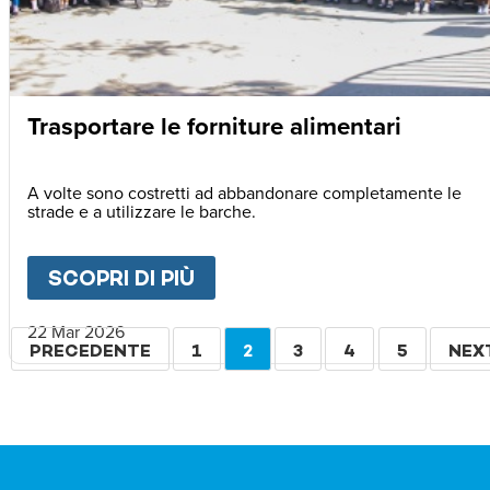
Trasportare le forniture alimentari
A volte sono costretti ad abbandonare completamente le
strade e a utilizzare le barche.
SCOPRI DI PIÙ
ABOUT
TRASPORTARE LE F
22 Mar 2026
Paginazione
PAGINA
PRECEDENTE
PAGINA
1
PAGINA
2
PAGINA
3
PAGINA
4
PAGINA
5
PAG
NEX
PRECEDENTE
ATTUALE
SUC