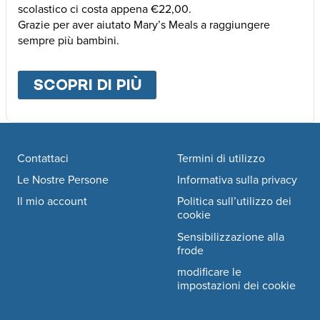
scolastico ci costa appena €22,00.
Grazie per aver aiutato Mary’s Meals a raggiungere
sempre più bambini.
SCOPRI DI PIÙ
ABOUT
ALTRE MODALI
Footer navigation
Contattaci
Termini di utilizzo
Le Nostre Persone
Informativa sulla privacy
Il mio account
Politica sull’utilizzo dei
cookie
Sensibilizzazione alla
frode
modificare le
impostazioni dei cookie