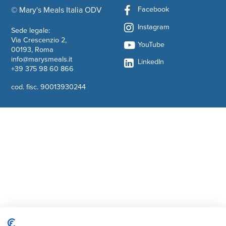
Facebook
© Mary's Meals Italia ODV
company information
Instagram
Sede legale:
Via Crescenzio 2,
YouTube
00193, Roma
info@marysmeals.it
LinkedIn
+39 375 98 60 866
cod. fisc. 90013930244