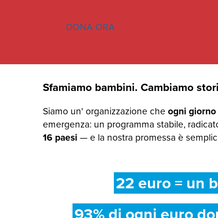
DONA ORA
Sfamiamo bambini. Cambiamo stori
Siamo un' organizzazione che
ogni giorno
emergenza: un programma stabile, radicato
16 paesi
— e la nostra promessa è semplice:
22 euro = un b
93% di ogni euro do