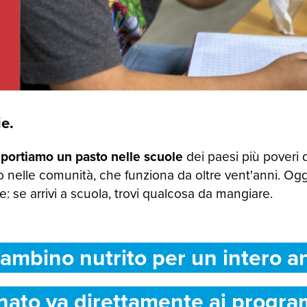
e.
 portiamo un pasto nelle scuole
dei paesi più poveri 
 nelle comunità, che funziona da oltre vent'anni. Og
 se arrivi a scuola, trovi qualcosa da mangiare.
ambino nutrito per un intero a
nato va direttamente ai progra