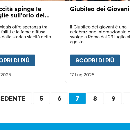
ccità spinge le
Giubileo dei Giovani
lie sull'orlo del
tro in Zambia
Meals offre speranza tra i
Il Giubileo dei giovani è una
 falliti e la fame diffusa
celebrazione internazionale c
 dalla storica siccità dello
svolge a Roma dal 29 luglio a
.
agosto.
ELLA SPERANZA - MISSIONE COMPIUTA
PRI DI PIÙ
ABOUT
LA SICCITÀ SPINGE LE FAM
SCOPRI DI PIÙ
ABO
 2025
17 Lug 2025
ione
NA
CEDENTE
PAGINA
5
PAGINA
6
PAGINA
7
PAGINA
8
PAGI
9
CEDENTE
ATTUALE