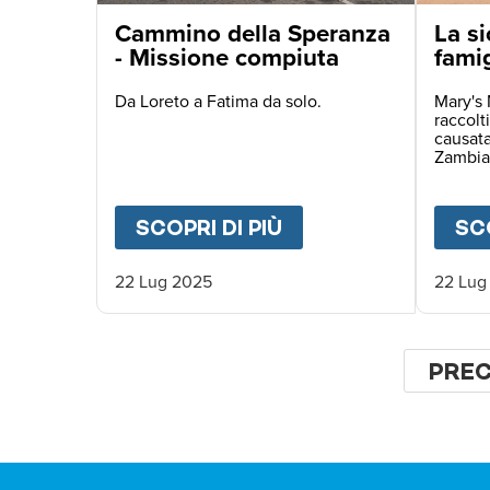
Cammino della Speranza
La si
- Missione compiuta
famig
bara
Da Loreto a Fatima da solo.
Mary's 
raccolti
causata
Zambia
SCOPRI DI PIÙ
ABOUT
CAMMINO D
SCO
22 Lug 2025
22 Lug
Paginaz
PAGI
PRE
PRE